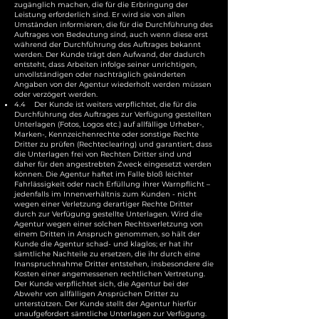
zugänglich machen, die für die Erbringung der
Leistung erforderlich sind. Er wird sie von allen
Umständen informieren, die für die Durchführung des
Auftrages von Bedeutung sind, auch wenn diese erst
während der Durchführung des Auftrages bekannt
werden. Der Kunde trägt den Aufwand, der dadurch
entsteht, dass Arbeiten infolge seiner unrichtigen,
unvollständigen oder nachträglich geänderten
Angaben von der Agentur wiederholt werden müssen
oder verzögert werden.
4.4 Der Kunde ist weiters verpflichtet, die für die
Durchführung des Auftrages zur Verfügung gestellten
Unterlagen (Fotos, Logos etc.) auf allfällige Urheber-,
Marken-, Kennzeichenrechte oder sonstige Rechte
Dritter zu prüfen (Rechteclearing) und garantiert, dass
die Unterlagen frei von Rechten Dritter sind und
daher für den angestrebten Zweck eingesetzt werden
können. Die Agentur haftet im Falle bloß leichter
Fahrlässigkeit oder nach Erfüllung ihrer Warnpflicht –
jedenfalls im Innenverhältnis zum Kunden - nicht
wegen einer Verletzung derartiger Rechte Dritter
durch zur Verfügung gestellte Unterlagen. Wird die
Agentur wegen einer solchen Rechtsverletzung von
einem Dritten in Anspruch genommen, so hält der
Kunde die Agentur schad- und klaglos; er hat ihr
sämtliche Nachteile zu ersetzen, die ihr durch eine
Inanspruchnahme Dritter entstehen, insbesondere die
Kosten einer angemessenen rechtlichen Vertretung.
Der Kunde verpflichtet sich, die Agentur bei der
Abwehr von allfälligen Ansprüchen Dritter zu
unterstützen. Der Kunde stellt der Agentur hierfür
unaufgefordert sämtliche Unterlagen zur Verfügung.