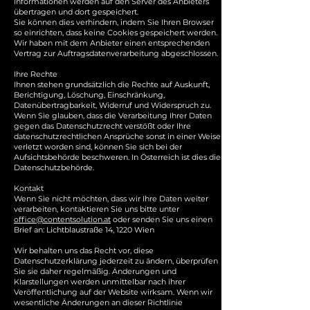
Informationen werden auf den Server des Anbieters
übertragen und dort gespeichert.
Sie können dies verhindern, indem Sie Ihren Browser
so einrichten, dass keine Cookies gespeichert werden.
Wir haben mit dem Anbieter einen entsprechenden
Vertrag zur Auftragsdatenverarbeitung abgeschlossen.
Ihre Rechte
Ihnen stehen grundsätzlich die Rechte auf Auskunft,
Berichtigung, Löschung, Einschränkung,
Datenübertragbarkeit, Widerruf und Widerspruch zu.
Wenn Sie glauben, dass die Verarbeitung Ihrer Daten
gegen das Datenschutzrecht verstößt oder Ihre
datenschutzrechtlichen Ansprüche sonst in einer Weise
verletzt worden sind, können Sie sich bei der
Aufsichtsbehörde beschweren. In Österreich ist dies die
Datenschutzbehörde.
Kontakt
Wenn Sie nicht möchten, dass wir Ihre Daten weiter
verarbeiten, kontaktieren Sie uns bitte unter
office@contentsolution.at
oder senden Sie uns einen
Brief an: Lichtblaustraße 14, 1220 Wien
Wir behalten uns das Recht vor, diese
Datenschutzerklärung jederzeit zu ändern, überprüfen
Sie sie daher regelmäßig. Änderungen und
Klarstellungen werden unmittelbar nach ihrer
Veröffentlichung auf der Website wirksam. Wenn wir
wesentliche Änderungen an dieser Richtlinie