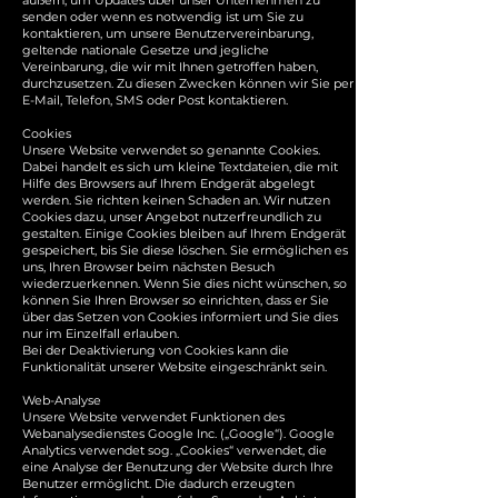
äußern, um Updates über unser Unternehmen zu
senden oder wenn es notwendig ist um Sie zu
kontaktieren, um unsere Benutzervereinbarung,
geltende nationale Gesetze und jegliche
Vereinbarung, die wir mit Ihnen getroffen haben,
durchzusetzen. Zu diesen Zwecken können wir Sie per
E-Mail, Telefon, SMS oder Post kontaktieren.
Cookies
Unsere Website verwendet so genannte Cookies.
Dabei handelt es sich um kleine Textdateien, die mit
Hilfe des Browsers auf Ihrem Endgerät abgelegt
werden. Sie richten keinen Schaden an. Wir nutzen
Cookies dazu, unser Angebot nutzerfreundlich zu
gestalten. Einige Cookies bleiben auf Ihrem Endgerät
gespeichert, bis Sie diese löschen. Sie ermöglichen es
uns, Ihren Browser beim nächsten Besuch
wiederzuerkennen. Wenn Sie dies nicht wünschen, so
können Sie Ihren Browser so einrichten, dass er Sie
über das Setzen von Cookies informiert und Sie dies
nur im Einzelfall erlauben.
Bei der Deaktivierung von Cookies kann die
Funktionalität unserer Website eingeschränkt sein.
Web-Analyse
Unsere Website verwendet Funktionen des
Webanalysedienstes Google Inc. („Google“). Google
Analytics verwendet sog. „Cookies“ verwendet, die
eine Analyse der Benutzung der Website durch Ihre
Benutzer ermöglicht. Die dadurch erzeugten