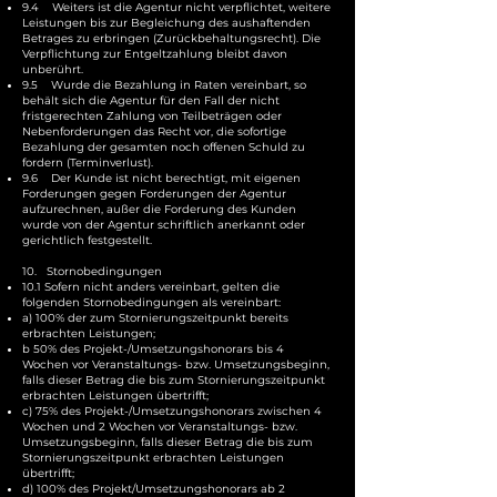
9.4 Weiters ist die Agentur nicht verpflichtet, weitere
Leistungen bis zur Begleichung des aushaftenden
Betrages zu erbringen (Zurückbehaltungsrecht). Die
Verpflichtung zur Entgeltzahlung bleibt davon
unberührt.
9.5 Wurde die Bezahlung in Raten vereinbart, so
behält sich die Agentur für den Fall der nicht
fristgerechten Zahlung von Teilbeträgen oder
Nebenforderungen das Recht vor, die sofortige
Bezahlung der gesamten noch offenen Schuld zu
fordern (Terminverlust).
9.6 Der Kunde ist nicht berechtigt, mit eigenen
Forderungen gegen Forderungen der Agentur
aufzurechnen, außer die Forderung des Kunden
wurde von der Agentur schriftlich anerkannt oder
gerichtlich festgestellt.
10. Stornobedingungen
10.1 Sofern nicht anders vereinbart, gelten die
folgenden Stornobedingungen als vereinbart:
a) 100% der zum Stornierungszeitpunkt bereits
erbrachten Leistungen;
b 50% des Projekt-/Umsetzungshonorars bis 4
Wochen vor Veranstaltungs- bzw. Umsetzungsbeginn,
falls dieser Betrag die bis zum Stornierungszeitpunkt
erbrachten Leistungen übertrifft;
c) 75% des Projekt-/Umsetzungshonorars zwischen 4
Wochen und 2 Wochen vor Veranstaltungs- bzw.
Umsetzungsbeginn, falls dieser Betrag die bis zum
Stornierungszeitpunkt erbrachten Leistungen
übertrifft;
d) 100% des Projekt/Umsetzungshonorars ab 2