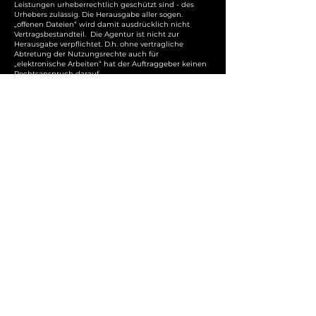
Leistungen urheberrechtlich geschützt sind - des
Urhebers zulässig. Die Herausgabe aller sogen.
„offenen Dateien“ wird damit ausdrücklich nicht
Vertragsbestandteil. Die Agentur ist nicht zur
Herausgabe verpflichtet. D.h. ohne vertragliche
Abtretung der Nutzungsrechte auch für
„elektronische Arbeiten“ hat der Auftraggeber keinen
Rechtsanspruch darauf.
11.3 Für die Nutzung von Leistungen der Agentur, die
über den ursprünglich vereinbarten Zweck und
Nutzungsumfang hinausgeht, ist - unabhängig davon,
ob diese Leistung urheberrechtlich geschützt ist - die
Zustimmung der Agentur erforderlich. Dafür steht der
Agentur und dem Urheber eine gesonderte
angemessene Vergütung zu.
11.4 Für die Nutzung von Leistungen der Agentur bzw.
von Werbemitteln, für die die Agentur konzeptionelle
oder gestalterische Vorlagen erarbeitet hat, ist nach
Ablauf des Agenturvertrages unabhängig davon, ob
diese Leistung urheberrechtlich geschützt ist oder
nicht, ebenfalls die Zustimmung der Agentur
notwendig.
11.5 Für Nutzungen gemäß Abs 4. steht der Agentur
im 1. Jahr nach Vertragsende ein Anspruch auf die
volle im abgelaufenen Vertrag vereinbarte
Agenturvergütung zu. Im 2. bzw. 3. Jahr nach Ablauf
des Vertrages nur mehr die Hälfte bzw. ein Viertel der
im Vertrag vereinbarten Vergütung. Ab dem 4. Jahr
nach Vertragsende ist keine Agenturvergütung mehr
zu zahlen.
11.6 Der Kunde haftet der Agentur für jede
widerrechtliche Nutzung in doppelter Höhe des für