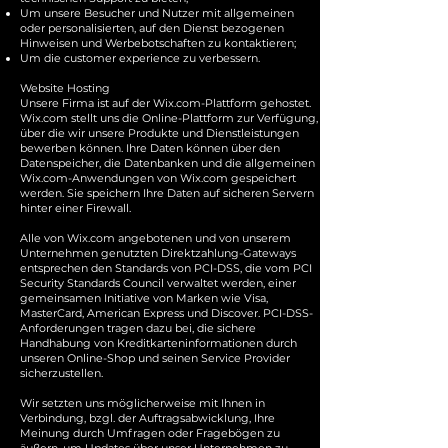
Um unsere Besucher und Nutzer mit allgemeinen
oder personalisierten, auf den Dienst bezogenen
Hinweisen und Werbebotschaften zu kontaktieren;
Um die customer experience zu verbessern.
Website Hosting
Unsere Firma ist auf der Wix.com-Plattform gehostet.
Wix.com stellt uns die Online-Plattform zur Verfügung,
über die wir unsere Produkte und Dienstleistungen
bewerben können. Ihre Daten können über den
Datenspeicher, die Datenbanken und die allgemeinen
Wix.com-Anwendungen von Wix.com gespeichert
werden. Sie speichern Ihre Daten auf sicheren Servern
hinter einer Firewall.
Alle von Wix.com angebotenen und von unserem
Unternehmen genutzten Direktzahlung-Gateways
entsprechen den Standards von PCI-DSS, die vom PCI
Security Standards Council verwaltet werden, einer
gemeinsamen Initiative von Marken wie Visa,
MasterCard, American Express und Discover. PCI-DSS-
Anforderungen tragen dazu bei, die sichere
Handhabung von Kreditkarteninformationen durch
unseren Online-Shop und seinen Service Provider
sicherzustellen.
Wir setzten uns möglicherweise mit Ihnen in
Verbindung, bzgl. der Auftragsabwicklung, Ihre
Meinung durch Umfragen oder Fragebögen zu