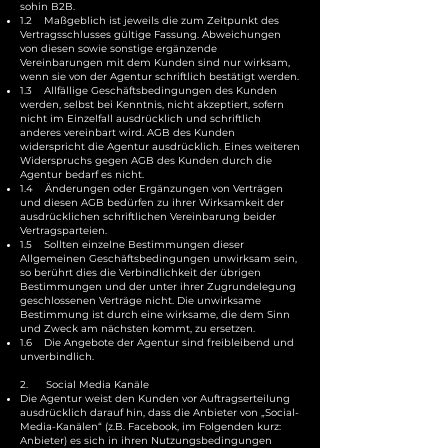
sohin B2B.
1.2 Maßgeblich ist jeweils die zum Zeitpunkt des
Vertragsschlusses gültige Fassung. Abweichungen
von diesen sowie sonstige ergänzende
Vereinbarungen mit dem Kunden sind nur wirksam,
wenn sie von der Agentur schriftlich bestätigt werden.
1.3 Allfällige Geschäftsbedingungen des Kunden
werden, selbst bei Kenntnis, nicht akzeptiert, sofern
nicht im Einzelfall ausdrücklich und schriftlich
anderes vereinbart wird. AGB des Kunden
widerspricht die Agentur ausdrücklich. Eines weiteren
Widerspruchs gegen AGB des Kunden durch die
Agentur bedarf es nicht.
1.4 Änderungen oder Ergänzungen von Verträgen
und diesen AGB bedürfen zu ihrer Wirksamkeit der
ausdrücklichen schriftlichen Vereinbarung beider
Vertragsparteien.
1.5 Sollten einzelne Bestimmungen dieser
Allgemeinen Geschäftsbedingungen unwirksam sein,
so berührt dies die Verbindlichkeit der übrigen
Bestimmungen und der unter ihrer Zugrundelegung
geschlossenen Verträge nicht. Die unwirksame
Bestimmung ist durch eine wirksame, die dem Sinn
und Zweck am nächsten kommt, zu ersetzen.
1.6 Die Angebote der Agentur sind freibleibend und
unverbindlich.
2. Social Media Kan
äle
Die Agentur weist den Kunden vor Auftragserteilung
ausdrücklich darauf hin, dass die Anbieter von „Social-
Media-Kanälen“ (z.B. Facebook, im Folgenden kurz:
Anbieter) es sich in ihren Nutzungsbedingungen