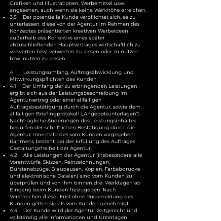
Grafiken und Illustrationen, Werbemittel usw.
angesehen, auch wenn sie keine Werkhöhe erreichen.
3.5 Der potentielle Kunde verpflichtet sich, es zu
unterlassen, diese von der Agentur im Rahmen des
Konzeptes präsentierten kreativen Werbeideen
außerhalb des Korrektivs eines später
abzuschließenden Hauptvertrages wirtschaftlich zu
verwerten bzw. verwerten zu lassen oder zu nutzen
bzw. nutzen zu lassen.
4. Leistungsumfang, Auftragsabwicklung und
Mitwirkungspflichten des Kunden
4.1 Der Umfang der zu erbringenden Leistungen
ergibt sich aus der Leistungsbeschreibung im
Agenturvertrag oder einer allfälligen
Auftragsbestätigung durch die Agentur, sowie dem
allfälligen Briefingprotokoll („Angebotsunterlagen“).
Nachträgliche Änderungen des Leistungsinhaltes
bedürfen der schriftlichen Bestätigung durch die
Agentur. Innerhalb des vom Kunden vorgegeben
Rahmens besteht bei der Erfüllung des Auftrages
Gestaltungsfreiheit der Agentur.
4.2 Alle Leistungen der Agentur (insbesondere alle
Vorentwürfe, Skizzen, Reinzeichnungen,
Bürstenabzüge, Blaupausen, Kopien, Farbabdrucke
und elektronische Dateien) sind vom Kunden zu
überprüfen und von ihm binnen drei Werktagen ab
Eingang beim Kunden freizugeben. Nach
Verstreichen dieser Frist ohne Rückmeldung des
Kunden gelten sie als vom Kunden genehmigt.
4.3 Der Kunde wird der Agentur zeitgerecht und
vollständig alle Informationen und Unterlagen