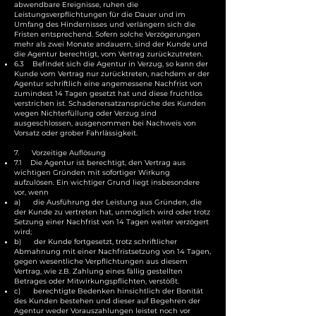
abwendbare Ereignisse, ruhen die
Leistungsverpflichtungen für die Dauer und im
Umfang des Hindernisses und verlängern sich die
Fristen entsprechend. Sofern solche Verzögerungen
mehr als zwei Monate andauern, sind der Kunde und
die Agentur berechtigt, vom Vertrag zurückzutreten.
6.3 Befindet sich die Agentur in Verzug, so kann der
Kunde vom Vertrag nur zurücktreten, nachdem er der
Agentur schriftlich eine angemessene Nachfrist von
zumindest 14 Tagen gesetzt hat und diese fruchtlos
verstrichen ist. Schadenersatzansprüche des Kunden
wegen Nichterfüllung oder Verzug sind
ausgeschlossen, ausgenommen bei Nachweis von
Vorsatz oder grober Fahrlässigkeit.
7. Vorzeitige Auflösung
7.1 Die Agentur ist berechtigt, den Vertrag aus
wichtigen Gründen mit sofortiger Wirkung
aufzulösen. Ein wichtiger Grund liegt insbesondere
vor, wenn
a) die Ausführung der Leistung aus Gründen, die
der Kunde zu vertreten hat, unmöglich wird oder trotz
Setzung einer Nachfrist von 14 Tagen weiter verzögert
wird;
b) der Kunde fortgesetzt, trotz schriftlicher
Abmahnung mit einer Nachfristsetzung von 14 Tagen,
gegen wesentliche Verpflichtungen aus diesem
Vertrag, wie z.B. Zahlung eines fällig gestellten
Betrages oder Mitwirkungspflichten, verstößt.
c) berechtigte Bedenken hinsichtlich der Bonität
des Kunden bestehen und dieser auf Begehren der
Agentur weder Vorauszahlungen leistet noch vor