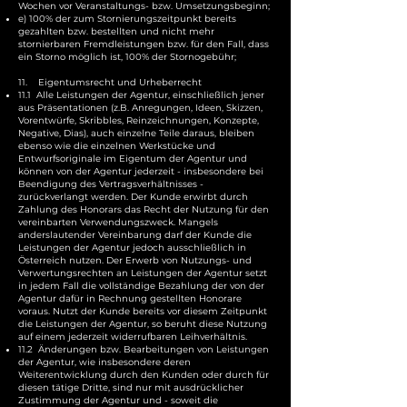
Wochen vor Veranstaltungs- bzw. Umsetzungsbeginn;
e) 100% der zum Stornierungszeitpunkt bereits
gezahlten bzw. bestellten und nicht mehr
stornierbaren Fremdleistungen bzw. für den Fall, dass
ein Storno möglich ist, 100% der Stornogebühr;
11. Eigentumsrecht und Urheberrecht
11.1 Alle Leistungen der Agentur, einschließlich jener
aus Präsentationen (z.B. Anregungen, Ideen, Skizzen,
Vorentwürfe, Skribbles, Reinzeichnungen, Konzepte,
Negative, Dias), auch einzelne Teile daraus, bleiben
ebenso wie die einzelnen Werkstücke und
Entwurfsoriginale im Eigentum der Agentur und
können von der Agentur jederzeit - insbesondere bei
Beendigung des Vertragsverhältnisses -
zurückverlangt werden. Der Kunde erwirbt durch
Zahlung des Honorars das Recht der Nutzung für den
vereinbarten Verwendungszweck. Mangels
anderslautender Vereinbarung darf der Kunde die
Leistungen der Agentur jedoch ausschließlich in
Österreich nutzen. Der Erwerb von Nutzungs- und
Verwertungsrechten an Leistungen der Agentur setzt
in jedem Fall die vollständige Bezahlung der von der
Agentur dafür in Rechnung gestellten Honorare
voraus. Nutzt der Kunde bereits vor diesem Zeitpunkt
die Leistungen der Agentur, so beruht diese Nutzung
auf einem jederzeit widerrufbaren Leihverhältnis.
11.2 Änderungen bzw. Bearbeitungen von Leistungen
der Agentur, wie insbesondere deren
Weiterentwicklung durch den Kunden oder durch für
diesen tätige Dritte, sind nur mit ausdrücklicher
Zustimmung der Agentur und - soweit die