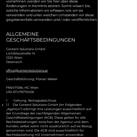
vornehmen, werden wir Sie hier über diese
Änderungen in Kenntnis setzten. Somit wissen Sie,
welche Informationen wir erfassen, wie wir sie
verwenden und unter welchen Umständen wir diese
gegebenenfalls verwenden und / oder veröffentlichen.
ALLGEMEINE
GESCHÄFTSBEDINGUNGEN
Content Solutions GmbH
Lichtblaustraße 14
1220 Wien
Österreich
office@contentsolutions.at
Geschäftsführung: Florian Weber
FN547108x, HG Wien
UID ATU76713406
1. Geltung, Vertragsabschluss
1.1 Die Content Solutions GmbH (im Folgenden
„Agentur“) erbringt ihre Leistungen ausschließlich auf
der Grundlage der nachfolgenden Allgemeinen
Geschäftsbedingungen (AGB). Diese gelten für alle
Rechtsbeziehungen zwischen der Agentur und dem
Kunden, selbst wenn nicht ausdrücklich auf sie Bezug
genommen wird. Die AGB sind ausschließlich für
Rechtsbeziehung mit Unternehmern anwendbar,