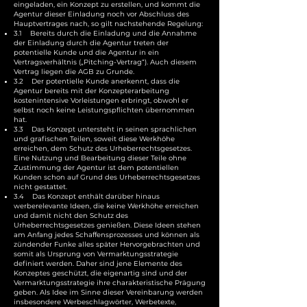
eingeladen, ein Konzept zu erstellen, und kommt die
Agentur dieser Einladung noch vor Abschluss des
Hauptvertrages nach, so gilt nachstehende Regelung:
3.1 Bereits durch die Einladung und die Annahme
der Einladung durch die Agentur treten der
potentielle Kunde und die Agentur in ein
Vertragsverhältnis („Pitching-Vertrag“). Auch diesem
Vertrag liegen die AGB zu Grunde.
3.2 Der potentielle Kunde anerkennt, dass die
Agentur bereits mit der Konzepterarbeitung
kostenintensive Vorleistungen erbringt, obwohl er
selbst noch keine Leistungspflichten übernommen
hat.
3.3 Das Konzept untersteht in seinen sprachlichen
und grafischen Teilen, soweit diese Werkhöhe
erreichen, dem Schutz des Urheberrechtsgesetzes.
Eine Nutzung und Bearbeitung dieser Teile ohne
Zustimmung der Agentur ist dem potentiellen
Kunden schon auf Grund des Urheberrechtsgesetzes
nicht gestattet.
3.4 Das Konzept enthält darüber hinaus
werberelevante Ideen, die keine Werkhöhe erreichen
und damit nicht den Schutz des
Urheberrechtsgesetzes genießen. Diese Ideen stehen
am Anfang jedes Schaffensprozesses und können als
zündender Funke alles später Hervorgebrachten und
somit als Ursprung von Vermarktungsstrategie
definiert werden. Daher sind jene Elemente des
Konzeptes geschützt, die eigenartig sind und der
Vermarktungsstrategie ihre charakteristische Prägung
geben. Als Idee im Sinne dieser Vereinbarung werden
insbesondere Werbeschlagwörter, Werbetexte,