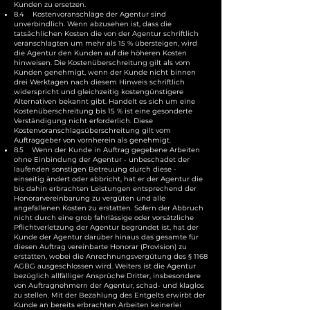
Kunden zu ersetzen.
8.4 Kostenvoranschläge der Agentur sind
unverbindlich. Wenn abzusehen ist, dass die
tatsächlichen Kosten die von der Agentur schriftlich
veranschlagten um mehr als 15 % übersteigen, wird
die Agentur den Kunden auf die höheren Kosten
hinweisen. Die Kostenüberschreitung gilt als vom
Kunden genehmigt, wenn der Kunde nicht binnen
drei Werktagen nach diesem Hinweis schriftlich
widerspricht und gleichzeitig kostengünstigere
Alternativen bekannt gibt. Handelt es sich um eine
Kostenüberschreitung bis 15 % ist eine gesonderte
Verständigung nicht erforderlich. Diese
Kostenvoranschlagsüberschreitung gilt vom
Auftraggeber von vornherein als genehmigt.
8.5 Wenn der Kunde in Auftrag gegebene Arbeiten
ohne Einbindung der Agentur - unbeschadet der
laufenden sonstigen Betreuung durch diese -
einseitig ändert oder abbricht, hat er der Agentur die
bis dahin erbrachten Leistungen entsprechend der
Honorarvereinbarung zu vergüten und alle
angefallenen Kosten zu erstatten. Sofern der Abbruch
nicht durch eine grob fahrlässige oder vorsätzliche
Pflichtverletzung der Agentur begründet ist, hat der
Kunde der Agentur darüber hinaus das gesamte für
diesen Auftrag vereinbarte Honorar (Provision) zu
erstatten, wobei die Anrechnungsvergütung des § 1168
AGBG ausgeschlossen wird. Weiters ist die Agentur
bezüglich allfälliger Ansprüche Dritter, insbesondere
von Auftragnehmern der Agentur, schad- und klaglos
zu stellen. Mit der Bezahlung des Entgelts erwirbt der
Kunde an bereits erbrachten Arbeiten keinerlei