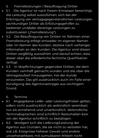
5. Fremdleistungen / Beauftragung Dritter
5.1
Die Agentur ist nach freiem Ermessen berechtigt,
die Leistung selbst auszuführen, sich bei der
Erbringung von vertragsgegenständlichen Leistungen
sachkundiger Dritter als Erfüllungsgehilfen zu
bedienen und/oder derartige Leistungen zu
substituieren („Fremdleistung“).
5.2 Die Beauftragung von Dritten im Rahmen einer
Fremdleistung erfolgt entweder im eigenen Namen
oder im Namen des Kunden, letztere nach vorheriger
Information an den Kunden. Die Agentur wird diesen
Dritten sorgfältig auswählen und darauf achten, dass
dieser über die erforderliche fachliche Qualifikation
verfügt.
5.3 In Verpflichtungen gegenüber Dritten, die dem
Kunden namhaft gemacht wurden und die über die
Vertragslaufzeit hinausgehen, hat der Kunde
einzutreten. Das gilt ausdrücklich auch im Falle einer
Kündigung des Agenturvertrages aus wichtigem
Grund.
6. Termine
6.1 Angegebene Liefer- oder Leistungsfristen gelten,
sofern nicht ausdrücklich als verbindlich vereinbart,
nur als annähernd und unverbindlich. Verbindliche
Terminabsprachen sind schriftlich festzuhalten bzw.
von der Agentur schriftlich zu bestätigen.
6.2 Verzögert sich die Lieferung/Leistung der
Agentur aus Gründen, die sie nicht zu vertreten hat,
wie z.B. Ereignisse höherer Gewalt und andere
unvorhersehbare, mit zumutbaren Mitteln nicht