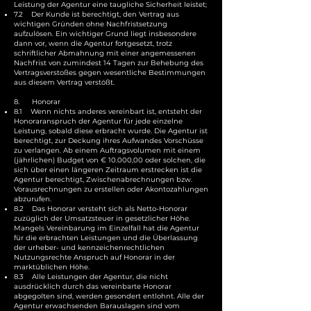
Leistung der Agentur eine taugliche Sicherheit leistet;
7.2 Der Kunde ist berechtigt, den Vertrag aus
wichtigen Gründen ohne Nachfristsetzung
aufzulösen. Ein wichtiger Grund liegt insbesondere
dann vor, wenn die Agentur fortgesetzt, trotz
schriftlicher Abmahnung mit einer angemessenen
Nachfrist von zumindest 14 Tagen zur Behebung des
Vertragsverstoßes gegen wesentliche Bestimmungen
aus diesem Vertrag verstößt.
8. Honorar
8.1 Wenn nichts anderes vereinbart ist, entsteht der
Honoraranspruch der Agentur für jede einzelne
Leistung, sobald diese erbracht wurde. Die Agentur ist
berechtigt, zur Deckung ihres Aufwandes Vorschüsse
zu verlangen. Ab einem Auftragsvolumen mit einem
(jährlichen) Budget von € 10.000,00 oder solchen, die
sich über einen längeren Zeitraum erstrecken ist die
Agentur berechtigt, Zwischenabrechnungen bzw.
Vorausrechnungen zu erstellen oder Akontozahlungen
abzurufen.
8.2 Das Honorar versteht sich als Netto-Honorar
zuzüglich der Umsatzsteuer in gesetzlicher Höhe.
Mangels Vereinbarung im Einzelfall hat die Agentur
für die erbrachten Leistungen und die Überlassung
der urheber- und kennzeichenrechtlichen
Nutzungsrechte Anspruch auf Honorar in der
marktüblichen Höhe.
8.3 Alle Leistungen der Agentur, die nicht
ausdrücklich durch das vereinbarte Honorar
abgegolten sind, werden gesondert entlohnt. Alle der
Agentur erwachsenden Barauslagen sind vom